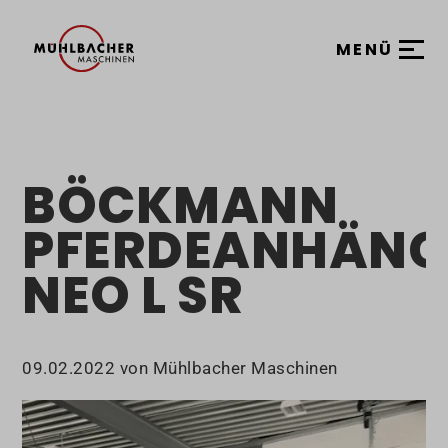
MENÜ
BÖCKMANN
PFERDEANHÄNG
NEO L SR
09.02.2022
von Mühlbacher Maschinen